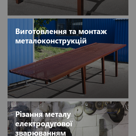
Виготовлення та монтаж
металоконструкцій
Різання металу
електродугової
зварюванням